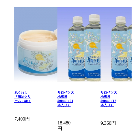
肌うれし
サロベツ大
サロベツ大
『湯治クリ
地恵泉
地恵泉
ーム』80ｇ
500ml（24
500ml（12
本入り）
本入り）
7,400円
18,480
9,360円
円