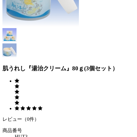
Previous
Next
肌うれし『湯治クリーム』80ｇ(3個セット）
レビュー（0件）
商品番号
HUT3