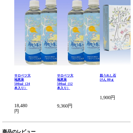
サロベツ大
サロベツ大
肌うれし石
地恵泉
地恵泉
けん 80ｇ
500ml（24
500ml（12
本入り）
本入り）
1,900円
18,480
9,360円
円
商品のレビュー