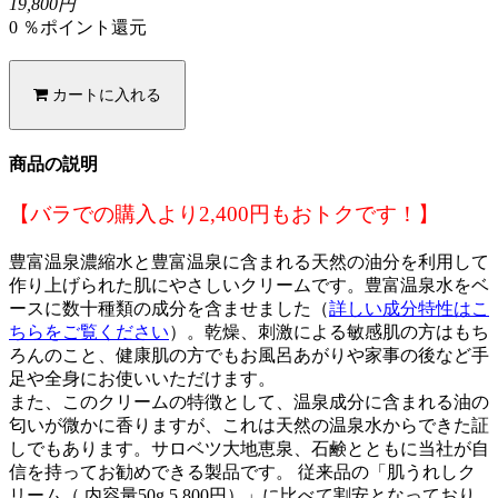
19,800円
0 ％ポイント還元
カートに入れる
商品の説明
【バラでの購入より2,400円もおトクです！】
豊富温泉濃縮水と豊富温泉に含まれる天然の油分を利用して
作り上げられた肌にやさしいクリームです。豊富温泉水をベ
ースに数十種類の成分を含ませました（
詳しい成分特性はこ
ちらをご覧ください
）。乾燥、刺激による敏感肌の方はもち
ろんのこと、健康肌の方でもお風呂あがりや家事の後など手
足や全身にお使いいただけます。
また、このクリームの特徴として、温泉成分に含まれる油の
匂いが微かに香りますが、これは天然の温泉水からできた証
しでもあります。サロベツ大地恵泉、石鹸とともに当社が自
信を持ってお勧めできる製品です。 従来品の「肌うれしク
リーム（ 内容量50g 5,800円）」に比べて割安となっており