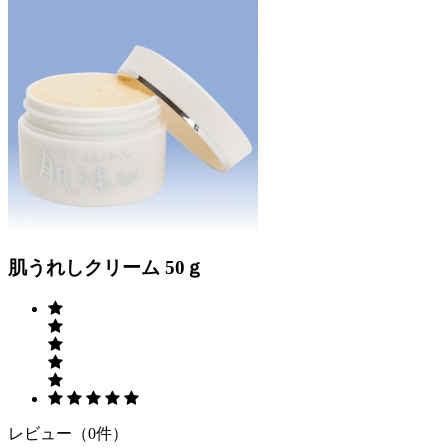
Previous
Next
肌うれしクリーム 50ｇ
レビュー（0件）