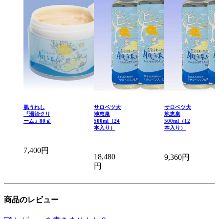
肌うれし
サロベツ大
サロベツ大
『湯治クリ
地恵泉
地恵泉
ーム』80ｇ
500ml（24
500ml（12
本入り）
本入り）
7,400円
18,480
9,360円
円
商品のレビュー