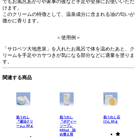
でもお風呂あがりや家事の後など手足や全身にお使いいただ
けます。
このクリームの特徴として、温泉成分に含まれる油の匂いが
微かに香ります。
＜使用例＞
「サロベツ大地恵泉」を入れたお風呂で体を温めたあと、ク
リームを手足やカサつきが気になる部分などに適量を塗りま
す。
関連する商品
肌うれし
肌うれし
肌うれし石
『湯治クリ
『ボディー
けん 80ｇ
ーム』80ｇ
ソープ』
600ml 詰
め替え用